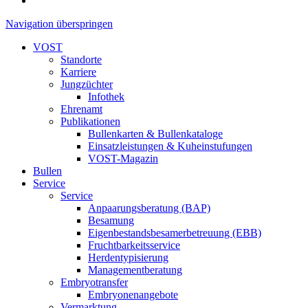
Navigation überspringen
VOST
Standorte
Karriere
Jungzüchter
Infothek
Ehrenamt
Publikationen
Bullenkarten & Bullenkataloge
Einsatzleistungen & Kuheinstufungen
VOST-Magazin
Bullen
Service
Service
Anpaarungsberatung (BAP)
Besamung
Eigenbestandsbesamerbetreuung (EBB)
Fruchtbarkeitsservice
Herdentypisierung
Managementberatung
Embryotransfer
Embryonenangebote
Vermarktung