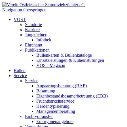
Navigation überspringen
VOST
Standorte
Karriere
Jungzüchter
Infothek
Ehrenamt
Publikationen
Bullenkarten & Bullenkataloge
Einsatzleistungen & Kuheinstufungen
VOST-Magazin
Bullen
Service
Service
Anpaarungsberatung (BAP)
Besamung
Eigenbestandsbesamerbetreuung (EBB)
Fruchtbarkeitsservice
Herdentypisierung
Managementberatung
Embryotransfer
Embryonenangebote
Vermarktung