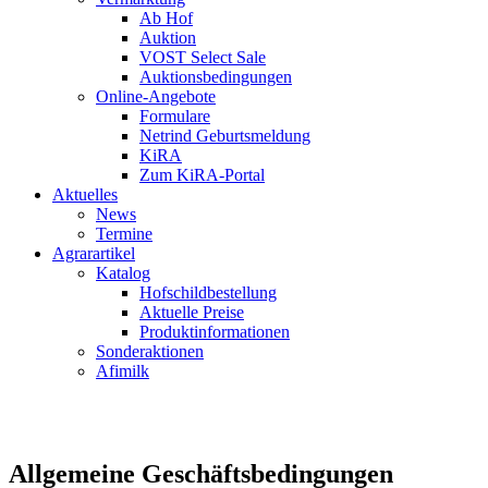
Ab Hof
Auktion
VOST Select Sale
Auktionsbedingungen
Online-Angebote
Formulare
Netrind Geburtsmeldung
KiRA
Zum KiRA-Portal
Aktuelles
News
Termine
Agrarartikel
Katalog
Hofschildbestellung
Aktuelle Preise
Produktinformationen
Sonderaktionen
Afimilk
Allgemeine Geschäftsbedingungen