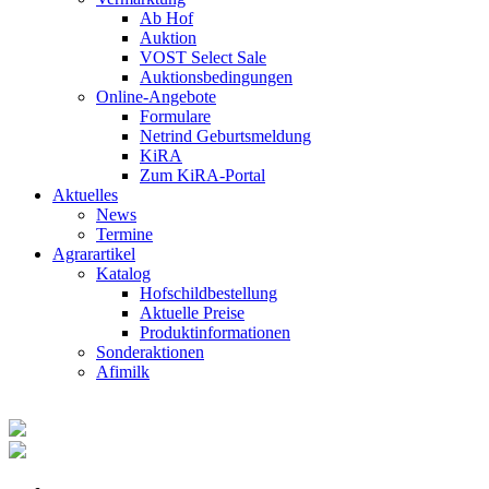
Ab Hof
Auktion
VOST Select Sale
Auktionsbedingungen
Online-Angebote
Formulare
Netrind Geburtsmeldung
KiRA
Zum KiRA-Portal
Aktuelles
News
Termine
Agrarartikel
Katalog
Hofschildbestellung
Aktuelle Preise
Produktinformationen
Sonderaktionen
Afimilk