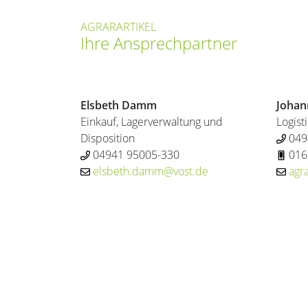
AGRARARTIKEL
Ihre Ansprechpartner
Elsbeth Damm
Johan
Einkauf, Lagerverwaltung und
Logist
Disposition
049
04941 95005-330
016
elsbeth.damm@vost.de
agr