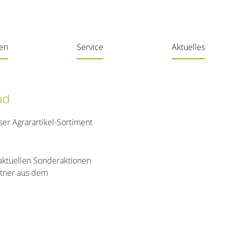
len
Service
Aktuelles
ad
nser Agrarartikel-Sortiment
 aktuellen Sonderaktionen
rtner aus dem