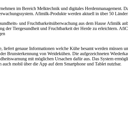
Unternehmen im Bereich Melktechnik und digitales Herdenmanagement. Da
rwachungssystem. Afimilk-Produkte werden aktuell in über 50 Länder
sundheits- und Fruchtbarkeitsüberwachung aus dem Hause Afimilk anbie
chung der Tiergesundheit und Fruchtbarkeit der Herde zu erleichtern
gen
 liefert genaue Informationen welche Kühe besamt werden müssen und w
bei der Brunsterkennung von Weidekühen. Die aufgezeichneten Wiederka
heitswarnung mit möglichen Ursachen dafür aus. Das System ermögli
em auch mobil über die App auf dem Smartphone und Tablet nutzbar.