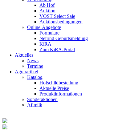
Ab Hof
Auktion
VOST Select Sale
Auktionsbedingungen
Online-Angebote
Formulare
Netrind Geburtsmeldung
KiRA
Zum KiRA-Portal
Aktuelles
News
Termine
Agrarartikel
Katalog
Hofschildbestellung
Aktuelle Preise
Produktinformationen
Sonderaktionen
Afimilk