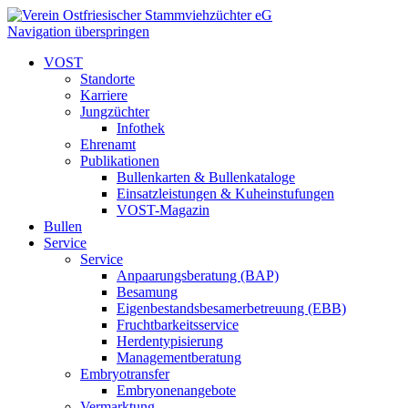
Navigation überspringen
VOST
Standorte
Karriere
Jungzüchter
Infothek
Ehrenamt
Publikationen
Bullenkarten & Bullenkataloge
Einsatzleistungen & Kuheinstufungen
VOST-Magazin
Bullen
Service
Service
Anpaarungsberatung (BAP)
Besamung
Eigenbestandsbesamerbetreuung (EBB)
Fruchtbarkeitsservice
Herdentypisierung
Managementberatung
Embryotransfer
Embryonenangebote
Vermarktung