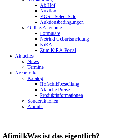
Ab Hof
Auktion
VOST Select Sale
Auktionsbedingungen
Online-Angebote
Formulare
Netrind Geburtsmeldung
KiRA
Zum KiRA-Portal
Aktuelles
News
Termine
Agrarartikel
Katalog
Hofschildbestellung
Aktuelle Preise
Produktinformationen
Sonderaktionen
Afimilk
Afimilk
Was ist das eigentlich?