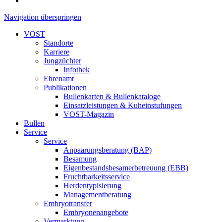
Navigation überspringen
VOST
Standorte
Karriere
Jungzüchter
Infothek
Ehrenamt
Publikationen
Bullenkarten & Bullenkataloge
Einsatzleistungen & Kuheinstufungen
VOST-Magazin
Bullen
Service
Service
Anpaarungsberatung (BAP)
Besamung
Eigenbestandsbesamerbetreuung (EBB)
Fruchtbarkeitsservice
Herdentypisierung
Managementberatung
Embryotransfer
Embryonenangebote
Vermarktung