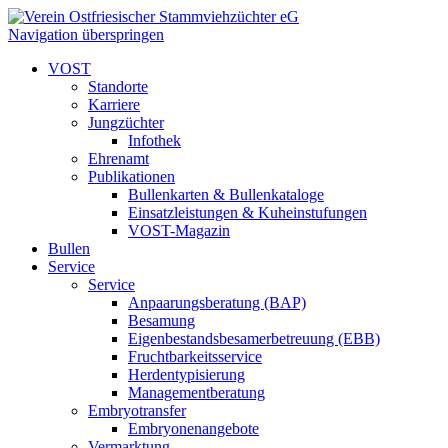
Navigation überspringen
VOST
Standorte
Karriere
Jungzüchter
Infothek
Ehrenamt
Publikationen
Bullenkarten & Bullenkataloge
Einsatzleistungen & Kuheinstufungen
VOST-Magazin
Bullen
Service
Service
Anpaarungsberatung (BAP)
Besamung
Eigenbestandsbesamerbetreuung (EBB)
Fruchtbarkeitsservice
Herdentypisierung
Managementberatung
Embryotransfer
Embryonenangebote
Vermarktung