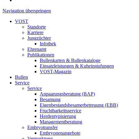
Navigation überspringen
VOST
Standorte
Karriere
Jungzüchter
Infothek
Ehrenamt
Publikationen
Bullenkarten & Bullenkataloge
Einsatzleistungen & Kuheinstufungen
VOST-Magazin
Bullen
Service
Service
Anpaarungsberatung (BAP)
Besamung
Eigenbestandsbesamerbetreuung (EBB)
Fruchtbarkeitsservice
Herdentypisierung
Managementberatung
Embryotransfer
Embryonenangebote
Vermarktung