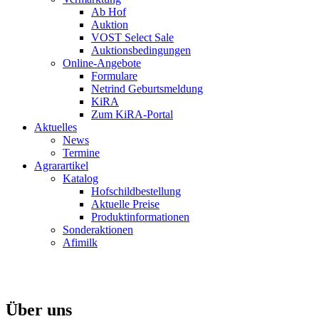
Ab Hof
Auktion
VOST Select Sale
Auktionsbedingungen
Online-Angebote
Formulare
Netrind Geburtsmeldung
KiRA
Zum KiRA-Portal
Aktuelles
News
Termine
Agrarartikel
Katalog
Hofschildbestellung
Aktuelle Preise
Produktinformationen
Sonderaktionen
Afimilk
Über uns