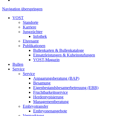
Navigation überspringen
VOST
Standorte
Karriere
Jungzüchter
Infothek
Ehrenamt
Publikationen
Bullenkarten & Bullenkataloge
Einsatzleistungen & Kuheinstufungen
VOST-Magazin
Bullen
Service
Service
Anpaarungsberatung (BAP)
Besamung
Eigenbestandsbesamerbetreuung (EBB)
Fruchtbarkeitsservice
Herdentypisierung
Managementberatung
Embryotransfer
Embryonenangebote
Vermarktung