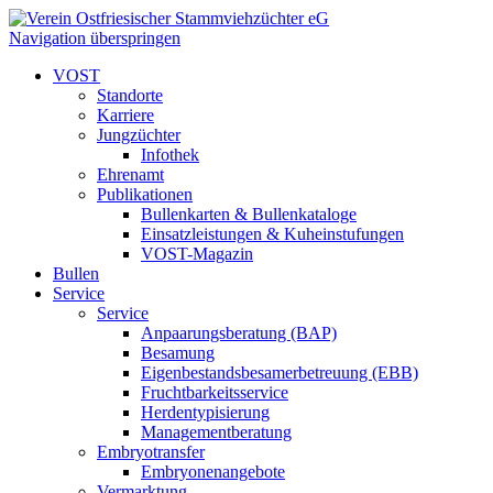
Navigation überspringen
VOST
Standorte
Karriere
Jungzüchter
Infothek
Ehrenamt
Publikationen
Bullenkarten & Bullenkataloge
Einsatzleistungen & Kuheinstufungen
VOST-Magazin
Bullen
Service
Service
Anpaarungsberatung (BAP)
Besamung
Eigenbestandsbesamerbetreuung (EBB)
Fruchtbarkeitsservice
Herdentypisierung
Managementberatung
Embryotransfer
Embryonenangebote
Vermarktung