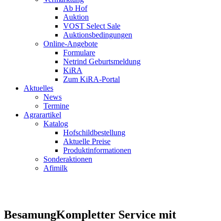
Ab Hof
Auktion
VOST Select Sale
Auktionsbedingungen
Online-Angebote
Formulare
Netrind Geburtsmeldung
KiRA
Zum KiRA-Portal
Aktuelles
News
Termine
Agrarartikel
Katalog
Hofschildbestellung
Aktuelle Preise
Produktinformationen
Sonderaktionen
Afimilk
Besamung
Kompletter Service mit