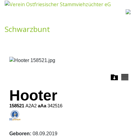
×
❮
❯
null -
B
Schwarzbunt
Hooter
158521
A2A2
aAa
342516
Geboren:
08.09.2019