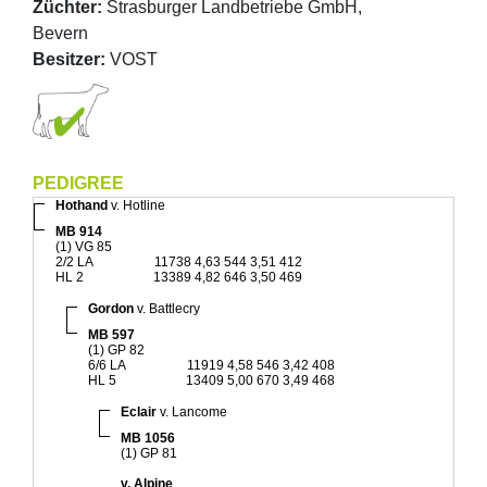
Züchter:
Strasburger Landbetriebe GmbH,
Bevern
Besitzer:
VOST
PEDIGREE
Hothand
v. Hotline
MB 914
(1) VG 85
2/2 LA
11738 4,63 544 3,51 412
HL 2
13389 4,82 646 3,50 469
Gordon
v. Battlecry
MB 597
(1) GP 82
6/6 LA
11919 4,58 546 3,42 408
HL 5
13409 5,00 670 3,49 468
Eclair
v. Lancome
MB 1056
(1) GP 81
v. Alpine