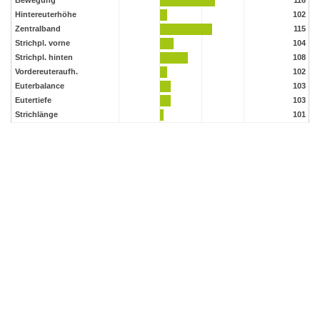
Bewegung
116
Hintereuterhöhe
102
Zentralband
115
Strichpl. vorne
104
Strichpl. hinten
108
Vordereuteraufh.
102
Euterbalance
103
Eutertiefe
103
Strichlänge
101