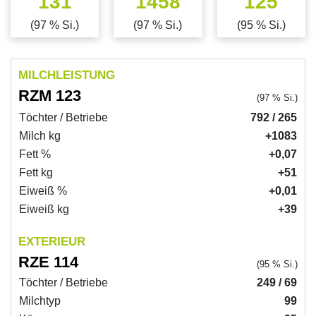
131
1458
125
(97 % Si.)
(97 % Si.)
(95 % Si.)
MILCHLEISTUNG
RZM 123
(97 % Si.)
Töchter / Betriebe
792 / 265
Milch kg
+1083
Fett %
+0,07
Fett kg
+51
Eiweiß %
+0,01
Eiweiß kg
+39
EXTERIEUR
RZE 114
(95 % Si.)
Töchter / Betriebe
249 / 69
Milchtyp
99