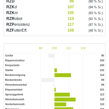
RZD
96
(90 % Si.)
RZK
d
107
(94 % Si.)
RZK
m
105
(93 % Si.)
RZR
obot
110
(92 % Si.)
RZP
ersistenz
117
(97 % Si.)
RZF
utterEff.
108
(48 % Si.)
88
100
112
124
Größe
95
Rippenstruktur
100
Körpertiefe
100
Stärke
102
Beckenneigung
114
Beckenbreite
89
Hinterbeinwinkel
99
Klauenwinkel
101
Sprunggelenk
113
Hinterbeinstell.
118
Vorderbeinstell.
110