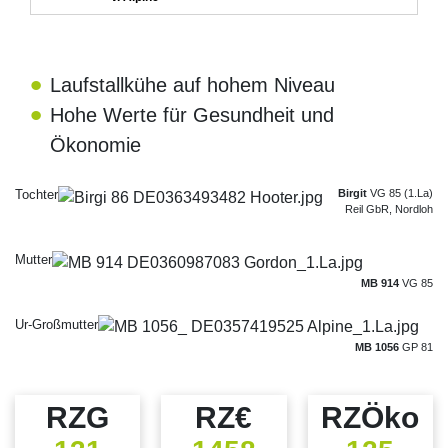
Laufstallkühe auf hohem Niveau
Hohe Werte für Gesundheit und
Ökonomie
Tochter
Birgit
VG 85 (1.La)
Reil GbR, Nordloh
Mutter
MB 914
VG 85
Ur-Großmutter
MB 1056
GP 81
RZG
RZ€
RZÖko