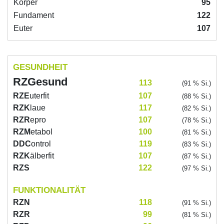
Körper
95
Fundament
122
Euter
107
GESUNDHEIT
RZG
esund
113
(91 % Si.)
RZE
uterfit
107
(88 % Si.)
RZK
laue
117
(82 % Si.)
RZR
epro
107
(78 % Si.)
RZM
etabol
100
(81 % Si.)
DDC
ontrol
119
(83 % Si.)
RZK
älberfit
107
(87 % Si.)
RZS
122
(97 % Si.)
FUNKTIONALITÄT
RZN
118
(91 % Si.)
RZR
99
(81 % Si.)