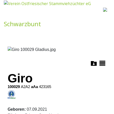
×
❮
❯
Giro - VOST
Schwarzbunt
USA
P
Giro
100029
A2A2
aAa
423165
Geboren:
07.09.2021