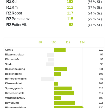
RZK
d
102
(86 % Si.)
RZK
m
112
(77 % Si.)
RZR
obot
117
(74 % Si.)
RZP
ersistenz
115
(79 % Si.)
RZF
utterEff.
98
(41 % Si.)
88
100
112
124
Größe
110
Rippenstruktur
94
Körpertiefe
95
Stärke
93
Beckenneigung
111
Beckenbreite
106
Hinterbeinwinkel
89
Klauenwinkel
103
Sprunggelenk
115
Hinterbeinstell.
117
Vorderbeinstell.
106
Bewegung
118
Hintereuterhöhe
130