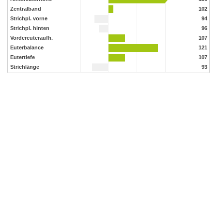
Zentralband
102
Strichpl. vorne
94
Strichpl. hinten
96
Vordereuteraufh.
107
Euterbalance
121
Eutertiefe
107
Strichlänge
93