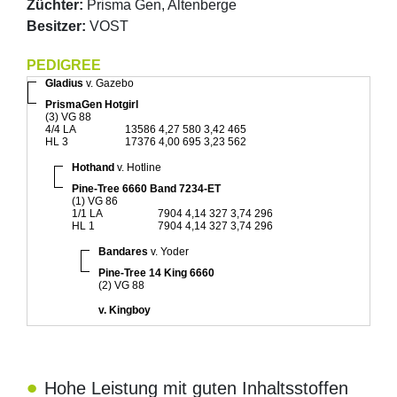
Züchter:
Prisma Gen, Altenberge
Besitzer:
VOST
PEDIGREE
Gladius
v. Gazebo
PrismaGen Hotgirl
(3) VG 88
4/4 LA
13586 4,27 580 3,42 465
HL 3
17376 4,00 695 3,23 562
Hothand
v. Hotline
Pine-Tree 6660 Band 7234-ET
(1) VG 86
1/1 LA
7904 4,14 327 3,74 296
HL 1
7904 4,14 327 3,74 296
Bandares
v. Yoder
Pine-Tree 14 King 6660
(2) VG 88
v. Kingboy
Hohe Leistung mit guten Inhaltsstoffen