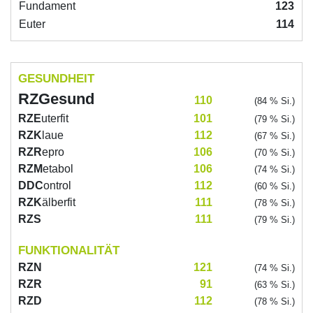
Fundament
123
Euter
114
GESUNDHEIT
RZG
esund
110
(84 % Si.)
RZE
uterfit
101
(79 % Si.)
RZK
laue
112
(67 % Si.)
RZR
epro
106
(70 % Si.)
RZM
etabol
106
(74 % Si.)
DDC
ontrol
112
(60 % Si.)
RZK
älberfit
111
(78 % Si.)
RZS
111
(79 % Si.)
FUNKTIONALITÄT
RZN
121
(74 % Si.)
RZR
91
(63 % Si.)
RZD
112
(78 % Si.)