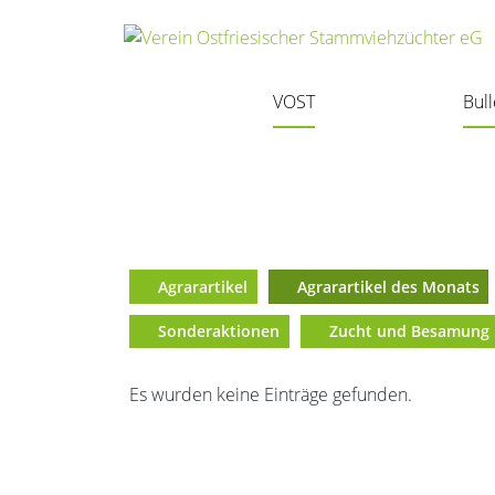
Aktuelle Themen
rund um VOST
Navigation überspringen
VOST
Bul
Agrarartikel
Agrarartikel des Monats
Sonderaktionen
Zucht und Besamung
Es wurden keine Einträge gefunden.