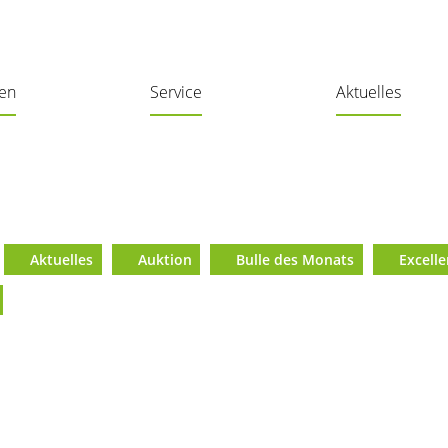
len
Service
Aktuelles
Aktuelles
Auktion
Bulle des Monats
Excell