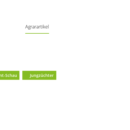
Agrarartikel
ent-Schau
Jungzüchter