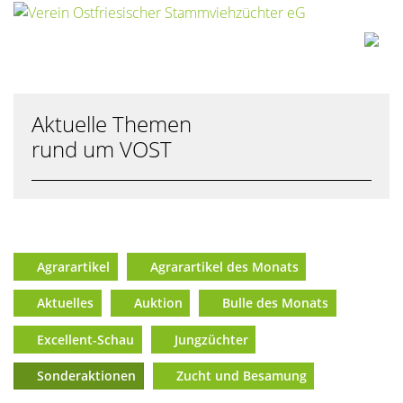
Aktuelle Themen
rund um VOST
Agrarartikel
Agrarartikel des Monats
Aktuelles
Auktion
Bulle des Monats
Excellent-Schau
Jungzüchter
Sonderaktionen
Zucht und Besamung