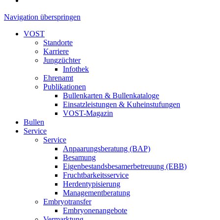
Navigation überspringen
VOST
Standorte
Karriere
Jungzüchter
Infothek
Ehrenamt
Publikationen
Bullenkarten & Bullenkataloge
Einsatzleistungen & Kuheinstufungen
VOST-Magazin
Bullen
Service
Service
Anpaarungsberatung (BAP)
Besamung
Eigenbestandsbesamerbetreuung (EBB)
Fruchtbarkeitsservice
Herdentypisierung
Managementberatung
Embryotransfer
Embryonenangebote
Vermarktung