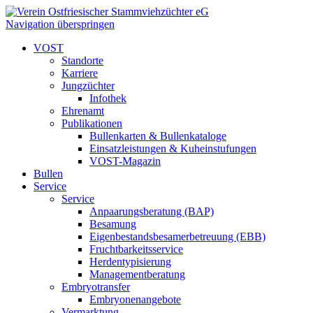
Navigation überspringen
VOST
Standorte
Karriere
Jungzüchter
Infothek
Ehrenamt
Publikationen
Bullenkarten & Bullenkataloge
Einsatzleistungen & Kuheinstufungen
VOST-Magazin
Bullen
Service
Service
Anpaarungsberatung (BAP)
Besamung
Eigenbestandsbesamerbetreuung (EBB)
Fruchtbarkeitsservice
Herdentypisierung
Managementberatung
Embryotransfer
Embryonenangebote
Vermarktung