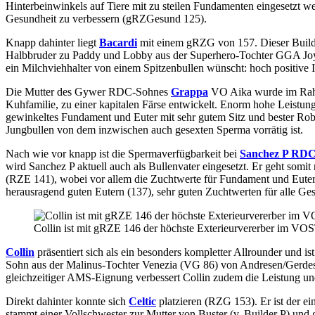
Hinterbeinwinkels auf Tiere mit zu steilen Fundamenten eingesetzt we
Gesundheit zu verbessern (gRZGesund 125).
Knapp dahinter liegt
Bacardi
mit einem gRZG von 157. Dieser Builder
Halbbruder zu Paddy und Lobby aus der Superhero-Tochter GGA Joy vo
ein Milchviehhalter von einem Spitzenbullen wünscht: hoch positive 
Die Mutter des Gywer RDC-Sohnes
Grappa
VO Aika wurde im Rahme
Kuhfamilie, zu einer kapitalen Färse entwickelt. Enorm hohe Leistun
gewinkeltes Fundament und Euter mit sehr gutem Sitz und bester Rob
Jungbullen von dem inzwischen auch gesexten Sperma vorrätig ist.
Nach wie vor knapp ist die Spermaverfügbarkeit bei
Sanchez P RD
wird Sanchez P aktuell auch als Bullenvater eingesetzt. Er geht somi
(RZE 141), wobei vor allem die Zuchtwerte für Fundament und Euter he
herausragend guten Eutern (137), sehr guten Zuchtwerten für alle 
Collin ist mit gRZE 146 der höchste Exterieurvererber im VO
Collin
präsentiert sich als ein besonders kompletter Allrounder und 
Sohn aus der Malinus-Tochter Venezia (VG 86) von Andresen/Gerdes
gleichzeitiger AMS-Eignung verbessert Collin zudem die Leistung und 
Direkt dahinter konnte sich
Celtic
platzieren (RZG 153). Er ist der e
stammt einer Vollschwester zur Mutter von Buster (v. Builder P) und 