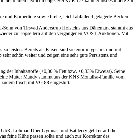
fe bei mittlerer Milchmenge. Bei RZE 127 kann er insbesondere zur
e und Körpertiefe sowie breite, leicht abfallend gelagerte Becken.
rd-Sohn von Tirsvad Anderstrup Holsteins aus Dänemark stammt aus
 wieder zu Topsellern auf den vergangenen VOST-Auktionen. Mit
zu leisten. Bereits als Färsen sind sie enorm typstark und mit
b sehr schön weiter und zeigen eine sehr gute Persistenz und
ung der Inhaltsstoffe (+0,30 % Fett bzw. +0,33% Eiweiss). Seine
. Seine Mutter Mandy stammt aus der KNS Monalisa-Familie vom
 zudem frisch mit VG 88 eingestuft.
n GbR, Lohmar. Über Gymnast und Battlecry geht er auf die
as feine Kühe passen sollte und auch zur Korrektur des