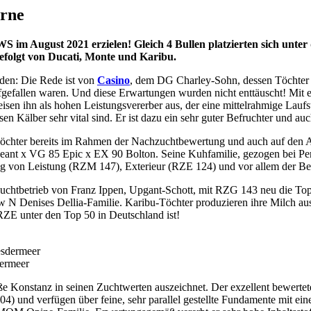
orne
im August 2021 erzielen! Gleich 4 Bullen platzierten sich unter
gefolgt von Ducati, Monte und Karibu.
rden: Die Rede ist von
Casino
, dem DG Charley-Sohn, dessen Töchter m
 aufgefallen waren. Und diese Erwartungen wurden nicht enttäuscht! Mi
eisen ihn als hohen Leistungsvererber aus, der eine mittelrahmige Lauf
en Kälber sehr vital sind. Er ist dazu ein sehr guter Befruchter und au
Töchter bereits im Rahmen der Nachzuchtbewertung und auch auf den Au
rgeant x VG 85 Epic x EX 90 Bolton. Seine Kuhfamilie, gezogen bei P
ung von Leistung (RZM 147), Exterieur (RZE 124) und vor allem der Bei
Zuchtbetrieb von Franz Ippen, Upgant-Schott, mit RZG 143 neu die T
 N Denises Dellia-Familie. Karibu-Töchter produzieren ihre Milch au
RZE unter den Top 50 in Deutschland ist!
ermeer
oße Konstanz in seinen Zuchtwerten auszeichnet. Der exzellent bewertet
104) und verfügen über feine, sehr parallel gestellte Fundamente mit e