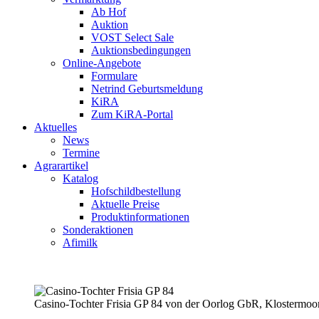
Ab Hof
Auktion
VOST Select Sale
Auktionsbedingungen
Online-Angebote
Formulare
Netrind Geburtsmeldung
KiRA
Zum KiRA-Portal
Aktuelles
News
Termine
Agrarartikel
Katalog
Hofschildbestellung
Aktuelle Preise
Produktinformationen
Sonderaktionen
Afimilk
Casino-Tochter Frisia GP 84 von der Oorlog GbR, Klostermoo