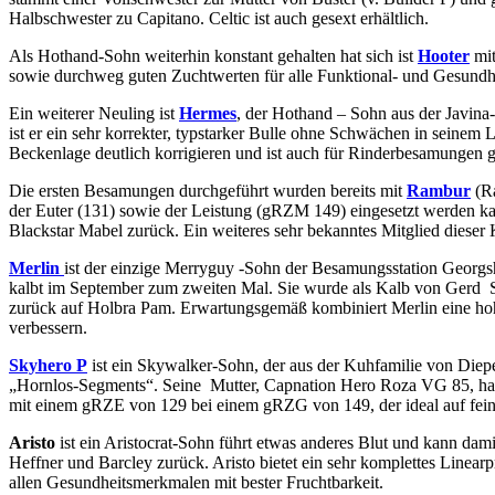
Halbschwester zu Capitano. Celtic ist auch gesext erhältlich.
Als Hothand-Sohn weiterhin konstant gehalten hat sich ist
Hooter
mit
sowie durchweg guten Zuchtwerten für alle Funktional- und Gesundh
Ein weiterer Neuling ist
Hermes
, der Hothand – Sohn aus der Javina-
ist er ein sehr korrekter, typstarker Bulle ohne Schwächen in seine
Beckenlage deutlich korrigieren und ist auch für Rinderbesamungen g
Die ersten Besamungen durchgeführt wurden bereits mit
Rambur
(Ra
der Euter (131) sowie der Leistung (gRZM 149) eingesetzt werden k
Blackstar Mabel zurück. Ein weiteres sehr bekanntes Mitglied dieser 
Merlin
ist der einzige Merryguy -Sohn der Besamungsstation Georgs
kalbt im September zum zweiten Mal. Sie wurde als Kalb von Gerd S
zurück auf Holbra Pam. Erwartungsgemäß kombiniert Merlin eine ho
verbessern.
Skyhero P
ist ein Skywalker-Sohn, der aus der Kuhfamilie von Diepe
„Hornlos-Segments“. Seine Mutter, Capnation Hero Roza VG 85, hat d
mit einem gRZE von 129 bei einem gRZG von 149, der ideal auf feine
Aristo
ist ein Aristocrat-Sohn führt etwas anderes Blut und kann dami
Heffner und Barcley zurück. Aristo bietet ein sehr komplettes Linear
allen Gesundheitsmerkmalen mit bester Fruchtbarkeit.