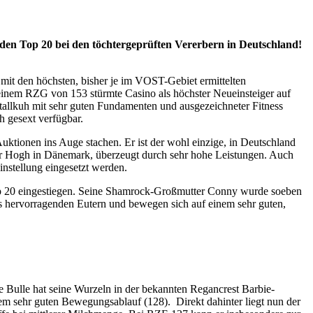
 den Top 20 bei den töchtergeprüften Vererbern in Deutschland!
it den höchsten, bisher je im VOST-Gebiet ermittelten
t einem RZG von 153 stürmte Casino als höchster Neueinsteiger auf
stallkuh mit sehr guten Fundamenten und ausgezeichneter Fitness
ch gesext verfügbar.
ktionen ins Auge stachen. Er ist der wohl einzige, in Deutschland
er Hogh in Dänemark, überzeugt durch sehr hohe Leistungen. Auch
nstellung eingesetzt werden.
op 20 eingestiegen. Seine Shamrock-Großmutter Conny wurde soeben
s hervorragenden Eutern und bewegen sich auf einem sehr guten,
e Bulle hat seine Wurzeln in der bekannten Regancrest Barbie-
inem sehr guten Bewegungsablauf (128). Direkt dahinter liegt nun der