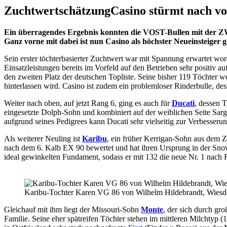
Zuchtwertschätzung
Casino stürmt nach v
Ein überragendes Ergebnis konnten die VOST-Bullen mit der ZWS 
Ganz vorne mit dabei ist nun Casino als höchster Neueinsteiger 
Sein erster töchterbasierter Zuchtwert war mit Spannung erwartet wo
Einsatzleistungen bereits im Vorfeld auf den Betrieben sehr positiv
den zweiten Platz der deutschen Topliste. Seine bisher 119 Töchter w
hinterlassen wird. Casino ist zudem ein problemloser Rinderbulle, dess
Weiter nach oben, auf jetzt Rang 6, ging es auch für
Ducati
, dessen 
eingesetzte Dolph-Sohn und kombiniert auf der weiblichen Seite Sa
aufgrund seines Pedigrees kann Ducati sehr vielseitig zur Verbesser
Als weiterer Neuling ist
Karibu
, ein früher Kerrigan-Sohn aus dem 
nach dem 6. Kalb EX 90 bewertet und hat ihren Ursprung in der Snow
ideal gewinkelten Fundament, sodass er mit 132 die neue Nr. 1 nach 
Karibu-Tochter Karen VG 86 von Wilhelm Hildebrandt, Wiesd
Gleichauf mit ihm liegt der Missouri-Sohn
Monte
, der sich durch gr
Familie. Seine eher spätreifen Töchter stehen im mittleren Milchtyp (