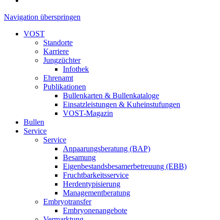
Navigation überspringen
VOST
Standorte
Karriere
Jungzüchter
Infothek
Ehrenamt
Publikationen
Bullenkarten & Bullenkataloge
Einsatzleistungen & Kuheinstufungen
VOST-Magazin
Bullen
Service
Service
Anpaarungsberatung (BAP)
Besamung
Eigenbestandsbesamerbetreuung (EBB)
Fruchtbarkeitsservice
Herdentypisierung
Managementberatung
Embryotransfer
Embryonenangebote
Vermarktung