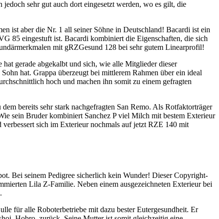
jedoch sehr gut auch dort eingesetzt werden, wo es gilt, die
st aber die Nr. 1 all seiner Söhne in Deutschland! Bacardi ist ein
85 eingestuft ist. Bacardi kombiniert die Eigenschaften, die sich
 Sekundärmerkmalen mit gRZGesund 128 bei sehr gutem Linearprofil!
t gerade abgekalbt und sich, wie alle Mitglieder dieser
n Sohn hat. Grappa überzeugt bei mittlerem Rahmen über ein ideal
urchschnittlich hoch und machen ihn somit zu einem gefragten
dem bereits sehr stark nachgefragten San Remo. Als Rotfaktorträger
 Wie sein Bruder kombiniert Sanchez P viel Milch mit bestem Exterieur
 verbessert sich im Exterieur nochmals auf jetzt RZE 140 mit
bot. Bei seinem Pedigree sicherlich kein Wunder! Dieser Copyright-
mierten Lila Z-Familie. Neben einem ausgezeichneten Exterieur bei
.
le für alle Roboterbetriebe mit dazu bester Eutergesundheit. Er
oj, Hobro, zurück. Seine Mutter ist somit gleichzeitig eine