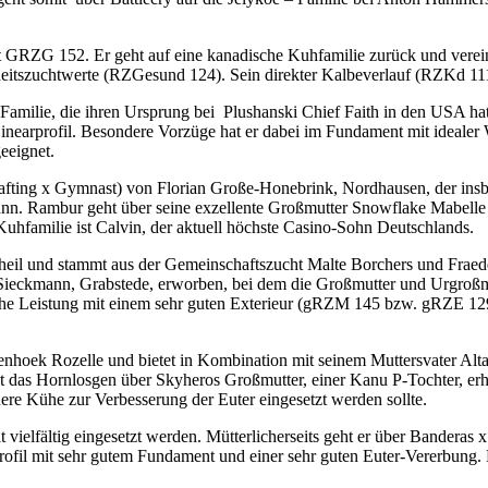
 GRZG 152. Er geht auf eine kanadische Kuhfamilie zurück und vereint
eitszuchtwerte (RZGesund 124). Sein direkter Kalbeverlauf (RZKd 111
Familie, die ihren Ursprung bei Plushanski Chief Faith in den USA hat.
m Linearprofil. Besondere Vorzüge hat er dabei im Fundament mit ideal
eeignet.
fting x Gymnast) von Florian Große-Honebrink, Nordhausen, der insb
ann. Rambur geht über seine exzellente Großmutter Snowflake Mabelle
Kuhfamilie ist Calvin, der aktuell höchste Casino-Sohn Deutschlands.
heil und stammt aus der Gemeinschaftszucht Malte Borchers und Fraed
ieckmann, Grabstede, erworben, bei dem die Großmutter und Urgroßmu
he Leistung mit einem sehr guten Exterieur (gRZM 145 bzw. gRZE 129
nhoek Rozelle und bietet in Kombination mit seinem Muttersvater AltaS
as Hornlosgen über Skyheros Großmutter, einer Kanu P-Tochter, erhal
re Kühe zur Verbesserung der Euter eingesetzt werden sollte.
t vielfältig eingesetzt werden. Mütterlicherseits geht er über Bandera
profil mit sehr gutem Fundament und einer sehr guten Euter-Vererbung. 