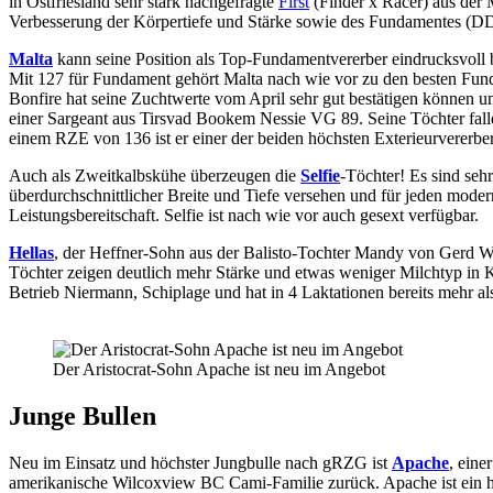
in Ostfriesland sehr stark nachgefragte
First
(Finder x Racer) aus der 
Verbesserung der Körpertiefe und Stärke sowie des Fundamentes (DDC
Malta
kann seine Position als Top-Fundamentvererber eindrucksvoll be
Mit 127 für Fundament gehört Malta nach wie vor zu den besten Fund
Bonfire hat seine Zuchtwerte vom April sehr gut bestätigen können
einer Sargeant aus Tirsvad Bookem Nessie VG 89. Seine Töchter fa
einem RZE von 136 ist er einer der beiden höchsten Exterieurvererbe
Auch als Zweitkalbskühe überzeugen die
Selfie
-Töchter! Es sind seh
überdurchschnittlicher Breite und Tiefe versehen und für jeden moder
Leistungsbereitschaft. Selfie ist nach wie vor auch gesext verfügbar.
Hellas
, der Heffner-Sohn aus der Balisto-Tochter Mandy von Gerd Wal
Töchter zeigen deutlich mehr Stärke und etwas weniger Milchtyp in
Betrieb Niermann, Schiplage und hat in 4 Laktationen bereits mehr a
Der Aristocrat-Sohn Apache ist neu im Angebot
Junge Bullen
Neu im Einsatz und höchster Jungbulle nach gRZG ist
Apache
, eine
amerikanische Wilcoxview BC Cami-Familie zurück. Apache ist ein hoh