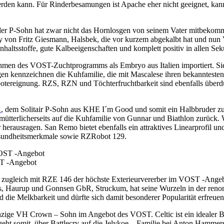
rden kann. Für Rinderbesamungen ist Apache eher nicht geeignet, kann 
 P-Sohn hat zwar nicht das Hornlosgen von seinem Vater mitbekommen i
n Fritz Giesmann, Halsbek, die vor kurzem abgekalbt hat und nun VG 
Inhaltsstoffe, gute Kalbeeigenschaften und komplett positiv in allen
n des VOST-Zuchtprogramms als Embryo aus Italien importiert. Sie ha
gen kennzeichnen die Kuhfamilie, die mit Mascalese ihren bekannteste
otereignung. RZS, RZN und Töchterfruchtbarkeit sind ebenfalls überd
C
, dem Solitair P-Sohn aus KHE I´m Good und somit ein Halbbruder zu 
t mütterlicherseits auf die Kuhfamilie von Gunnar und Biathlon zurück.
rausragen. San Remo bietet ebenfalls ein attraktives Linearprofil und
Gesundheitsmerkmale sowie RZRobot 129.
ST -Angebot
ist zugleich mit RZE 146 der höchste Exterieurvererber im VOST -Ange
, Haurup und Gonnsen GbR, Struckum, hat seine Wurzeln in der renom
die Melkbarkeit und dürfte sich damit besonderer Popularität erfreuen
inzige VH Crown – Sohn im Angebot des VOST. Celtic ist ein idealer Bul
geht somit über Battlecry auf die Jelykoe – Familie bei Anton Hammersh