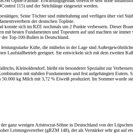
MOM Opine-Familie. Erwartungsgemäß vererbt er sehr hohe Inhaltsstof
ontrol 115) und der Strichlänge eingesetzt werden.
stätigen. Seine Töchter sind mittelrahmig und verfügen über viel Stärk
amentvererbern der deutschen Topliste.
 und konnte sich im RZE nochmals um 2 Punkte verbessern. Dieser Boa
llen mit besten Fundamenten und Topeutern auf und machten sie immer
r der Top-100-Bullen in Deutschland.
r leistungsstarke Kühe, die mühelos in der Lage sind Außergewöhnliches 
nen Laufstallbetrieb geeignet. Sie entwickeln sich mit dem zweiten Kal
lrichs, Kleinoldendorf, bleibt ein besonderer Spezialist zur Verbesser
 Kombination mit stabilen Fundamenten und fest aufgehängten Eutern
ls 50.000 kg Milch mit 3,72 % Eiweiß produziert. Im Sommer wurde sie
r der ganz wenigen Aristrocrat-Söhne in Deutschland von der Lüpsche
er Leistungsvererber (gRZM 148), der als Verstärker sehr gut auf etw