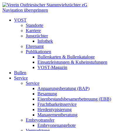
Navigation überspringen
VOST
Standorte
Karriere
Jungzüchter
Infothek
Ehrenamt
Publikationen
Bullenkarten & Bullenkataloge
Einsatzleistungen & Kuheinstufungen
VOST-Magazin
Bullen
Service
Service
Anpaarungsberatung (BAP)
Besamung
Eigenbestandsbesamerbetreuung (EBB)
Fruchtbarkeitsservice
Herdentypisierung
Managementberatung
Embryotransfer
Embryonenangebote
Vermarktung