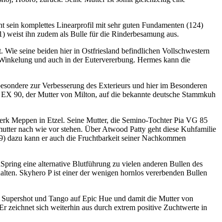
 sein komplettes Linearprofil mit sehr guten Fundamenten (124)
) weist ihn zudem als Bulle für die Rinderbesamung aus.
 Wie seine beiden hier in Ostfriesland befindlichen Vollschwestern
er Winkelung und auch in der Eutervererbung. Hermes kann die
esondere zur Verbesserung des Exterieurs und hier im Besonderen
 EX 90, der Mutter von Milton, auf die bekannte deutsche Stammkuh
erk Meppen in Etzel. Seine Mutter, die Semino-Tochter Pia VG 85
tter nach wie vor stehen. Über Atwood Patty geht diese Kuhfamilie
) dazu kann er auch die Fruchtbarkeit seiner Nachkommen
pring eine alternative Blutführung zu vielen anderen Bullen des
ten. Skyhero P ist einer der wenigen hornlos vererbenden Bullen
s x Supershot und Tango auf Epic Hue und damit die Mutter von
Er zeichnet sich weiterhin aus durch extrem positive Zuchtwerte in